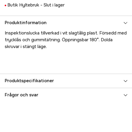
Butik Hyltebruk -
Slut i lager
Produktinformation
Inspektionslucka tillverkad i vit slagtålig plast. Försedd med
trycklås och gummitätning. Öppningsbar 180°. Dolda
skruvar i stängt läge.
Produktspecifikationer
Referensnummer
5000019756
Frågor och svar
Tillverkarens artikelnummer
17.2230
EAN
7393401022300