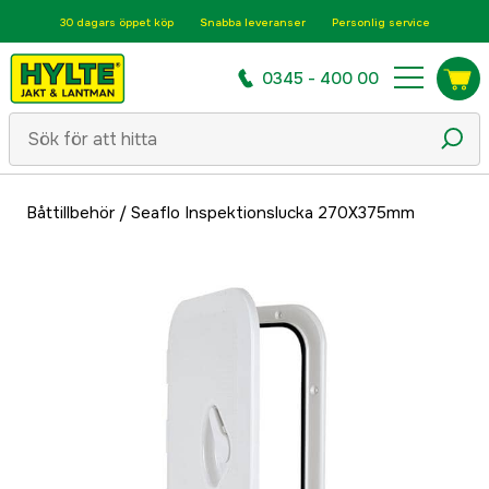
30 dagars öppet köp
Snabba leveranser
Personlig service
0345 - 400 00
Båttillbehör
/
Seaflo Inspektionslucka 270X375mm