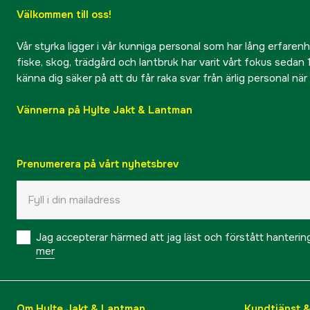
Välkommen till oss!
Vår styrka ligger i vår kunniga personal som har lång erfarenhet
fiske, skog, trädgård och lantbruk har varit vårt fokus sedan 1
känna dig säker på att du får raka svar från ärlig personal nä
Vännerna på Hylte Jakt & Lantman
Prenumerera på vårt nyhetsbrev
Jag accepterar härmed att jag läst och förstått hanteri
mer
Om Hylte Jakt & Lantman
Kundtjänst 