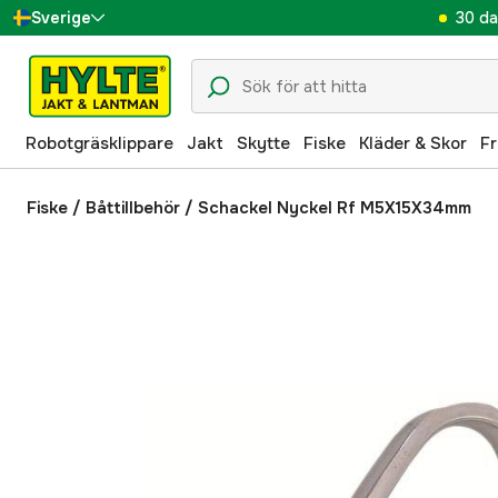
30 da
Sverige
Danmark
Suomi
Robotgräsklippare
Jakt
Skytte
Fiske
Kläder & Skor
Fr
Norge
Deutschland
Fiske
/
Båttillbehör
/
Schackel Nyckel Rf M5X15X34mm