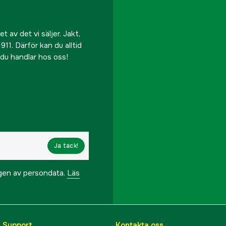
 av det vi säljer. Jakt,
911. Därför kan du alltid
r du handlar hos oss!
Ja tack!
ngen av persondata.
Läs
& Support
Kontakta oss