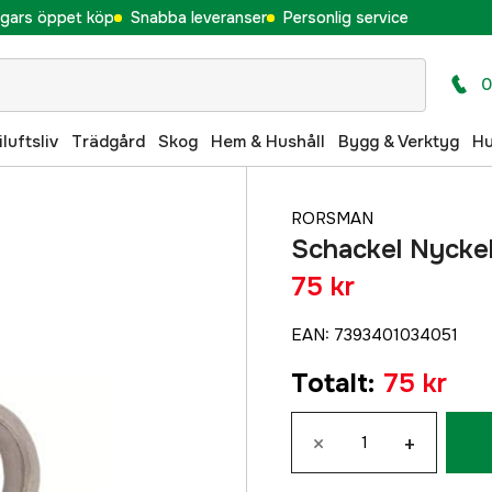
gars öppet köp
Snabba leveranser
Personlig service
0
iluftsliv
Trädgård
Skog
Hem & Hushåll
Bygg & Verktyg
H
RORSMAN
Schackel Nyck
75 kr
EAN
:
7393401034051
Totalt
:
75 kr
×
+