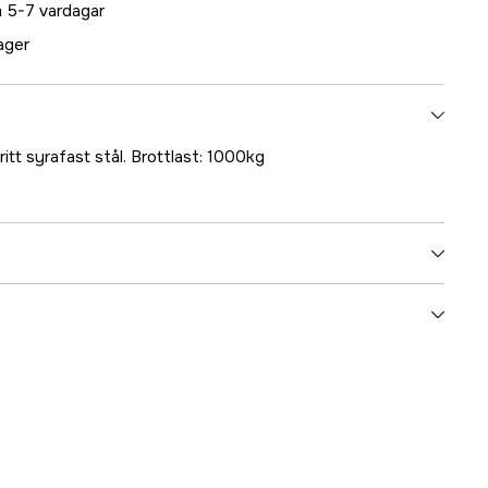
 5-7 vardagar
lager
itt syrafast stål. Brottlast: 1000kg
5000023251
ummer
17.3405
7393401034051