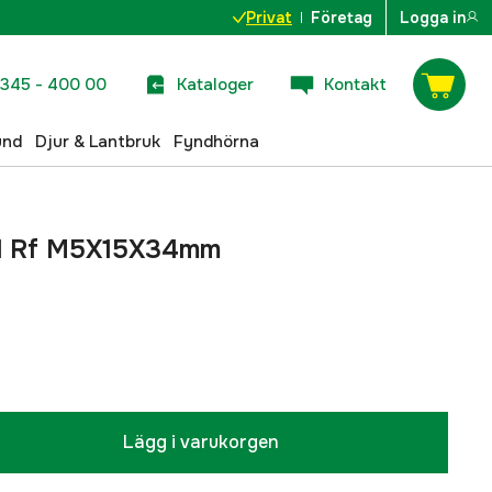
Privat
Företag
Logga in
345 - 400 00
Kataloger
Kontakt
und
Djur & Lantbruk
Fyndhörna
el Rf M5X15X34mm
Lägg i varukorgen