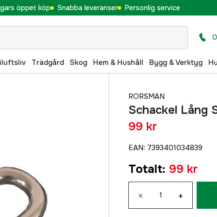
gars öppet köp
Snabba leveranser
Personlig service
0
iluftsliv
Trädgård
Skog
Hem & Hushåll
Bygg & Verktyg
H
RORSMAN
Schackel Lång
99 kr
EAN
:
7393401034839
Totalt
:
99 kr
×
+