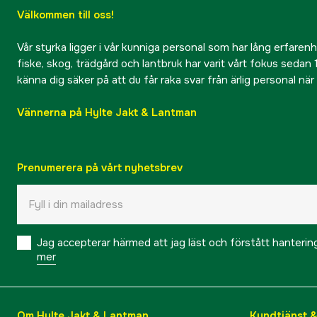
Välkommen till oss!
Vår styrka ligger i vår kunniga personal som har lång erfarenhet
fiske, skog, trädgård och lantbruk har varit vårt fokus sedan 1
känna dig säker på att du får raka svar från ärlig personal nä
Vännerna på Hylte Jakt & Lantman
Prenumerera på vårt nyhetsbrev
Jag accepterar härmed att jag läst och förstått hanteri
mer
Om Hylte Jakt & Lantman
Kundtjänst 