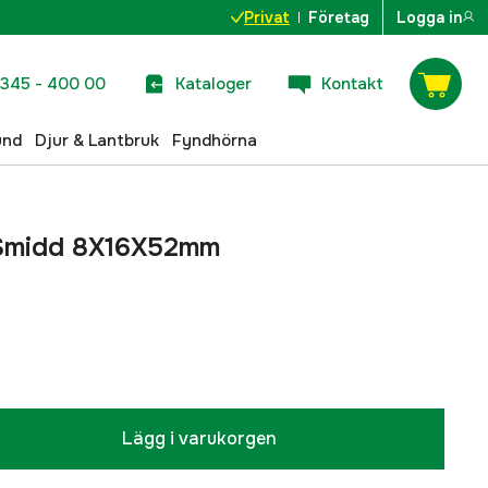
Privat
Företag
Logga in
345 - 400 00
Kataloger
Kontakt
und
Djur & Lantbruk
Fyndhörna
 Smidd 8X16X52mm
Lägg i varukorgen