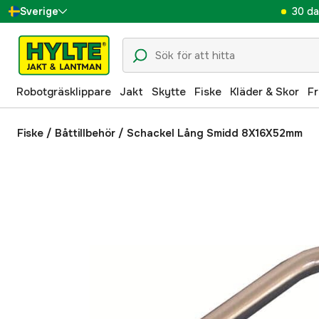
30 da
Sverige
Danmark
Suomi
Robotgräsklippare
Jakt
Skytte
Fiske
Kläder & Skor
Fr
Norge
Deutschland
Fiske
/
Båttillbehör
/
Schackel Lång Smidd 8X16X52mm