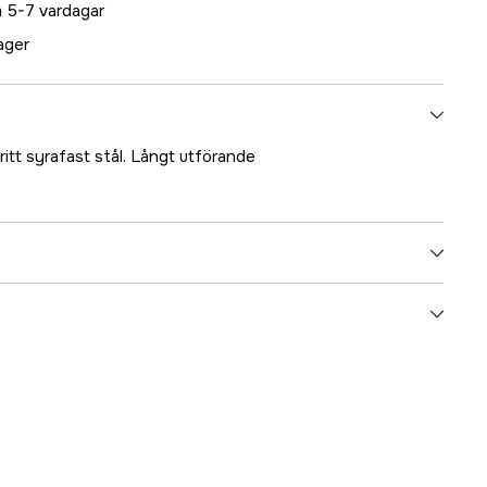
 5-7 vardagar
lager
ritt syrafast stål. Långt utförande
5000023249
ummer
17.3483
7393401034839