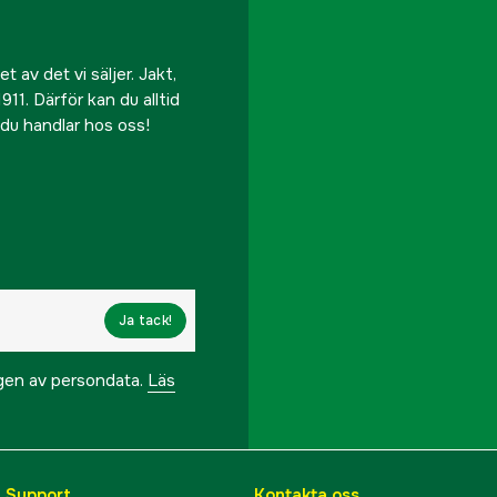
 av det vi säljer. Jakt,
911. Därför kan du alltid
r du handlar hos oss!
Ja tack!
ngen av persondata.
Läs
& Support
Kontakta oss