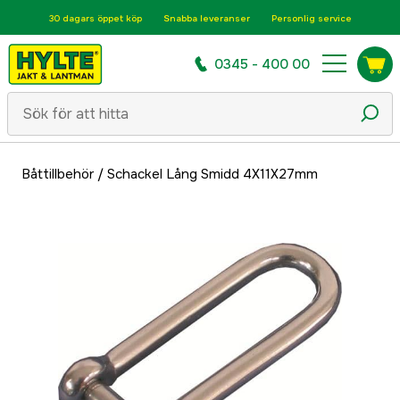
30 dagars öppet köp
Snabba leveranser
Personlig service
0345 - 400 00
Båttillbehör
/
Schackel Lång Smidd 4X11X27mm