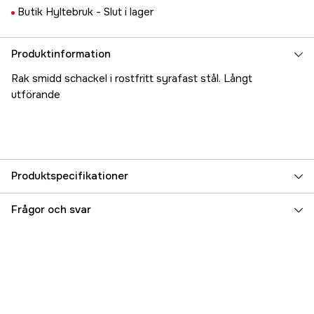
Butik Hyltebruk -
Slut i lager
Produktinformation
Rak smidd schackel i rostfritt syrafast stål. Långt
utförande
Produktspecifikationer
Referensnummer
5000023246
Frågor och svar
Tillverkarens artikelnummer
17.3484
EAN
7393401034846