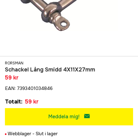
RORSMAN
Schackel Lång Smidd 4X11X27mm
59 kr
EAN
:
7393401034846
Totalt
:
59 kr
Meddela mig!
Webblager -
Slut i lager