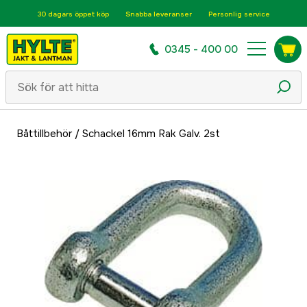
30 dagars öppet köp
Snabba leveranser
Personlig service
0345 - 400 00
Båttillbehör
/
Schackel 16mm Rak Galv. 2st