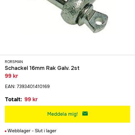
RORSMAN
Schackel 16mm Rak Galv. 2st
99 kr
EAN
:
7393401410169
Totalt
:
99 kr
Meddela mig!
Webblager -
Slut i lager