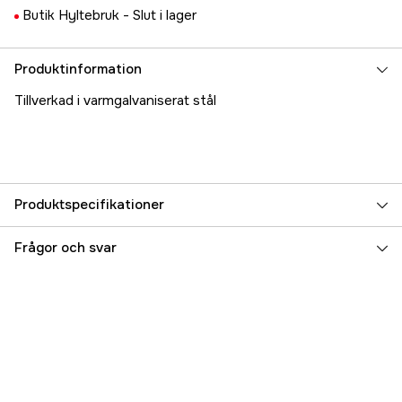
Butik Hyltebruk -
Slut i lager
Produktinformation
Tillverkad i varmgalvaniserat stål
Produktspecifikationer
Referensnummer
5000023227
Frågor och svar
Tillverkarens artikelnummer
17.41016
EAN
7393401410169