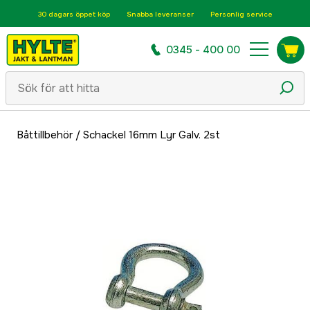
30 dagars öppet köp
Snabba leveranser
Personlig service
0345 - 400 00
Båttillbehör
/
Schackel 16mm Lyr Galv. 2st