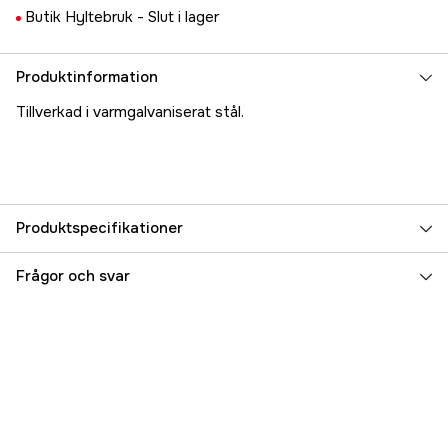
Butik Hyltebruk -
Slut i lager
Produktinformation
Tillverkad i varmgalvaniserat stål.
Produktspecifikationer
Referensnummer
5000023226
Frågor och svar
Tillverkarens artikelnummer
17.41026
EAN
7393401410268