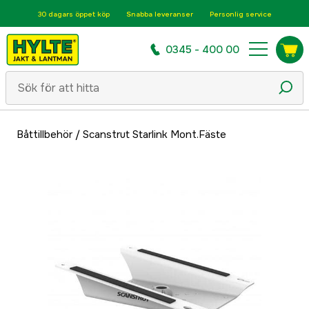
30 dagars öppet köp
Snabba leveranser
Personlig service
0345 - 400 00
Båttillbehör
/
Scanstrut Starlink Mont.Fäste