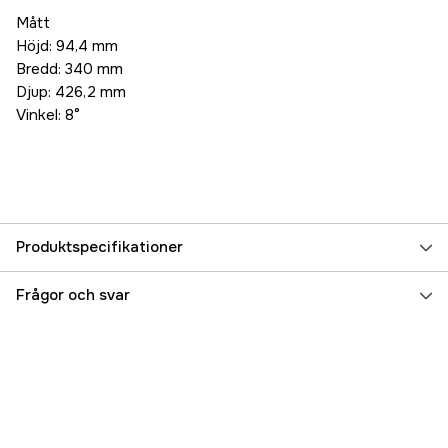
Mått
Höjd: 94,4 mm
Bredd: 340 mm
Djup: 426,2 mm
Vinkel: 8°
Produktspecifikationer
Referensnummer
5000083870
Frågor och svar
Tillverkarens artikelnummer
17.16547
EAN
5060114798830