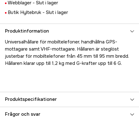
Webblager -
Slut i lager
Butik Hyltebruk -
Slut i lager
Produktinformation
Universalhållare för mobiltelefoner, handhållna GPS-
mottagare samt VHF-mottagare. Hållaren är steglöst
justerbar för mobiltelefoner från 45 mm till 95 mm bredd.
Hållaren klarar upp till 1,2 kg med G-krafter upp till 6 G.
Produktspecifikationer
Referensnummer
5000023047
Frågor och svar
Tillverkarens artikelnummer
RL-509