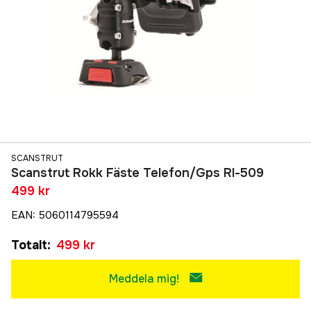
SCANSTRUT
Scanstrut Rokk Fäste Telefon/Gps Rl-509
499 kr
EAN
:
5060114795594
Totalt
:
499 kr
Meddela mig!