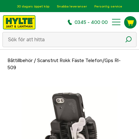
30 dagars öppet köp
Snabba leveranser
Personlig service
0345 - 400 00
Båttillbehör
/
Scanstrut Rokk Fäste Telefon/Gps Rl-
509