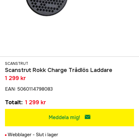
SCANSTRUT
Scanstrut Rokk Charge Trådlös Laddare
1 299 kr
EAN
:
5060114798083
Totalt
:
1 299 kr
Meddela mig!
Webblager -
Slut i lager