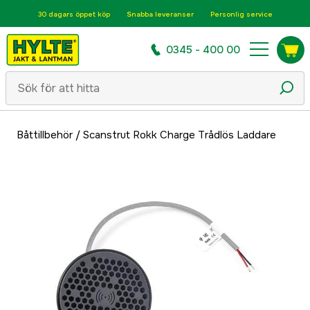
30 dagars öppet köp
Snabba leveranser
Personlig service
0345 - 400 00
Båttillbehör
/
Scanstrut Rokk Charge Trådlös Laddare