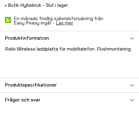
Butik Hyltebruk -
Slut i lager
En månads frivillig självriskförsäkring från
Easy Peasy ingår -
läs mer
Produktinformation
Rokk Wireless laddplatta för mobiltelefon. Flushmontering.
Produktspecifikationer
Referensnummer
5000023042
Frågor och svar
Tillverkarens artikelnummer
SC-CW-02F
EAN
5060114798083