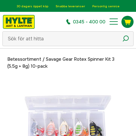
30 dagars öppet köp
Snabba leveranser
Personlig service
0345 - 400 00
Betessortiment
/
Savage Gear Rotex Spinner Kit 3
(5,5g + 8g) 10-pack