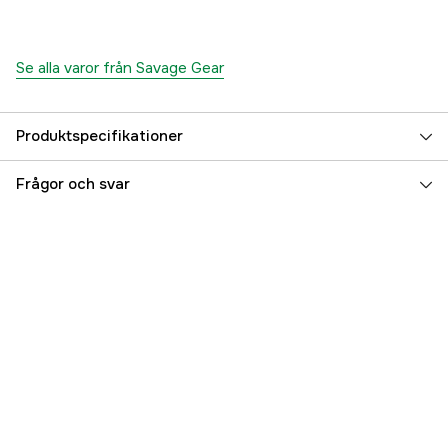
Se alla varor från Savage Gear
Produktspecifikationer
Fiskart
Abborre, Övrig ädelfisk
Frågor och svar
Flytegenskap
Sjunkande
Referensnummer
5000010743
Tillverkarens artikelnummer
SVS50724
EAN
5706301507242