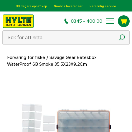
30 dagars öppet köp
Snabba leveranser
Personlig service
0345 - 400 00
Förvaring för fiske
/
Savage Gear Betesbox
WaterProof 6B Smoke 35.5X23X9.2Cm