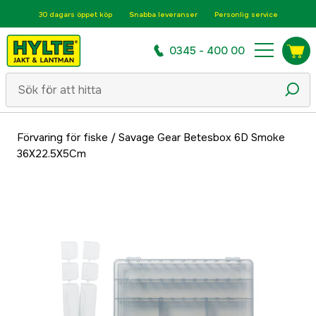
30 dagars öppet köp
Snabba leveranser
Personlig service
0345 - 400 00
Förvaring för fiske
/
Savage Gear Betesbox 6D Smoke
36X22.5X5Cm