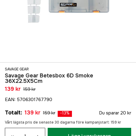
SAVAGE GEAR
Savage Gear Betesbox 6D Smoke
36X22.5X5Cm
139 kr
159 kr
EAN
:
5706301767790
Totalt
:
139 kr
159 kr
Du sparar
20 kr
-
13
%
Vårt lägsta pris de senaste 30 dagarna före kampanjstart:
159 kr