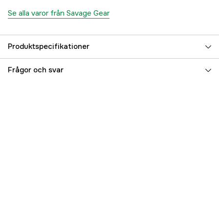
Se alla varor från Savage Gear
Produktspecifikationer
Referensnummer
5000033678
Frågor och svar
Tillverkarens artikelnummer
SVS76780
EAN
5706301767806