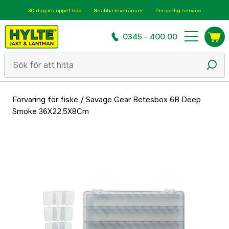
30 dagars öppet köp
Snabba leveranser
Personlig service
0345 - 400 00
Förvaring för fiske
/
Savage Gear Betesbox 6B Deep
Smoke 36X22.5X8Cm