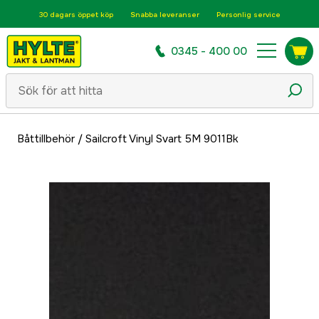
30 dagars öppet köp
Snabba leveranser
Personlig service
0345 - 400 00
Båttillbehör
/
Sailcroft Vinyl Svart 5M 9011Bk