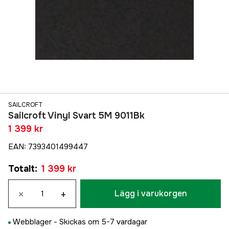
SAILCROFT
Sailcroft Vinyl Svart 5M 9011Bk
1 399 kr
EAN
:
7393401499447
Totalt
:
1 399 kr
×
+
Lägg i varukorgen
Webblager -
Skickas om 5-7 vardagar