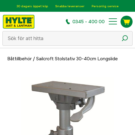
30 dagars öppet köp
Snabba leveranser
Personlig service
0345 - 400 00
Båttillbehör
/
Sailcroft Stolstativ 30-40cm Longslide