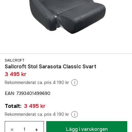
SAILCROFT
Sailcroft Stol Sarasota Classic Svart
3 495 kr
Rekommenderat ca. pris 4 190 kr
i
EAN
:
7393401499690
Totalt
:
3 495 kr
Rekommenderat ca. pris 4 190 kr
i
×
+
Lägg i varukorgen