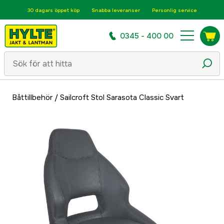
30 dagars öppet köp
Snabba leveranser
Personlig service
0345 - 400 00
Båttillbehör
/
Sailcroft Stol Sarasota Classic Svart