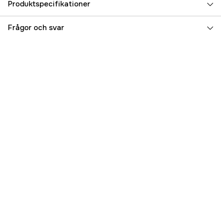
Produktspecifikationer
Referensnummer
5000092462
Frågor och svar
Tillverkarens artikelnummer
17.49969
EAN
7393401499690