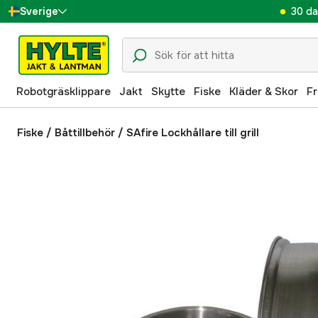
30 da
Sverige
Danmark
Suomi
Robotgräsklippare
Jakt
Skytte
Fiske
Kläder & Skor
Fr
Norge
Deutschland
Fiske
/
Båttillbehör
/
SAfire Lockhållare till grill