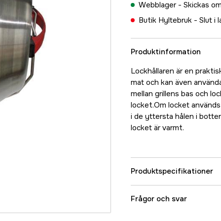
Webblager -
Skickas om
Butik Hyltebruk -
Slut i 
Produktinformation
Lockhållaren är en praktisk 
mat och kan även användas
mellan grillens bas och lo
locket.Om locket används
i de yttersta hålen i botte
locket är varmt.
Produktspecifikationer
Referensnummer
Frågor och svar