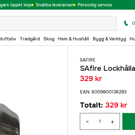
gars öppet köp
Snabba leveranser
Personlig service
0
iluftsliv
Trädgård
Skog
Hem & Hushåll
Bygg & Verktyg
H
SAFIRE
SAfire Lockhållare
329 kr
EAN
:
6009800138283
Totalt
:
329 kr
×
+