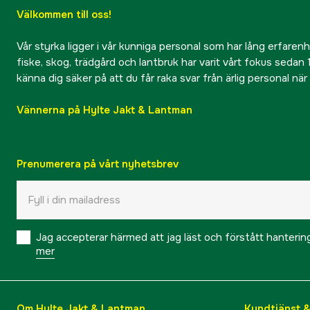
Välkommen till oss!
Vår styrka ligger i vår kunniga personal som har lång erfarenhet
fiske, skog, trädgård och lantbruk har varit vårt fokus sedan 1
känna dig säker på att du får raka svar från ärlig personal nä
Vännerna på Hylte Jakt & Lantman
Prenumerera på vårt nyhetsbrev
Jag accepterar härmed att jag läst och förstått hanteri
mer
Om Hylte Jakt & Lantman
Kundtjänst 