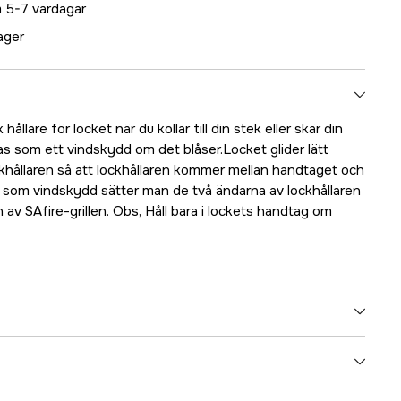
 5-7 vardagar
lager
hållare för locket när du kollar till din stek eller skär din
 som ett vindskydd om det blåser.Locket glider lätt
ckhållaren så att lockhållaren kommer mellan handtaget och
 som vindskydd sätter man de två ändarna av lockhållaren
n av SAfire-grillen. Obs, Håll bara i lockets handtag om
5000070763