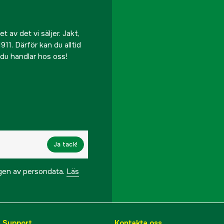
 av det vi säljer. Jakt,
911. Därför kan du alltid
r du handlar hos oss!
Ja tack!
ngen av persondata.
Läs
& Support
Kontakta oss