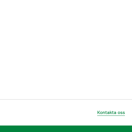
ummer
17.88172
6009800138283
Kontakta oss