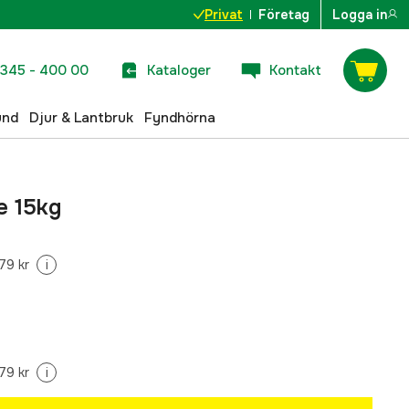
Privat
Företag
Logga in
345 - 400 00
Kataloger
Kontakt
und
Djur & Lantbruk
Fyndhörna
e 15kg
79 kr
i
79 kr
i