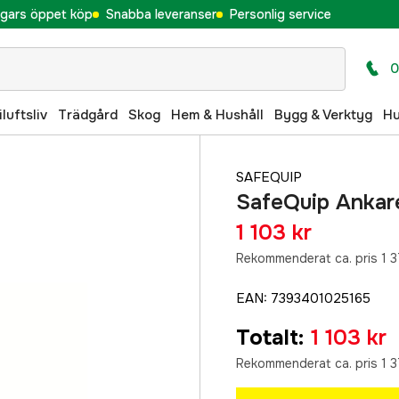
gars öppet köp
Snabba leveranser
Personlig service
0
iluftsliv
Trädgård
Skog
Hem & Hushåll
Bygg & Verktyg
H
SAFEQUIP
SafeQuip Ankar
1 103 kr
Rekommenderat ca. pris 1 3
EAN
:
7393401025165
Totalt
:
1 103 kr
Rekommenderat ca. pris 1 3