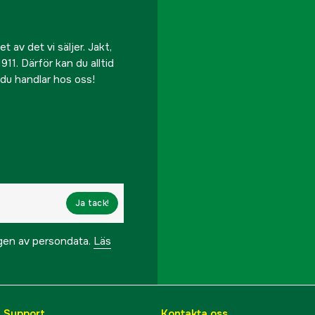
 av det vi säljer. Jakt,
911. Därför kan du alltid
r du handlar hos oss!
Ja tack!
ngen av persondata.
Läs
& Support
Kontakta oss