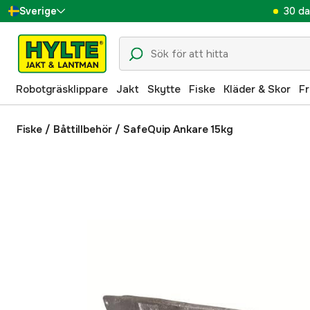
30 da
Sverige
Danmark
Suomi
Robotgräsklippare
Jakt
Skytte
Fiske
Kläder & Skor
Fr
Norge
Deutschland
Fiske
/
Båttillbehör
/
SafeQuip Ankare 15kg