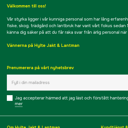
Välkommen till oss!
Vår styrka ligger i vår kunniga personal som har lång erfarenhet
fiske, skog, trädgård och lantbruk har varit vårt fokus sedan 1
känna dig säker på att du får raka svar från ärlig personal nä
Vännerna på Hylte Jakt & Lantman
Prenumerera på vårt nyhetsbrev
Jag accepterar härmed att jag läst och förstått hanteri
mer
Om Hylte Jakt & Lantman
Kundtjänst 