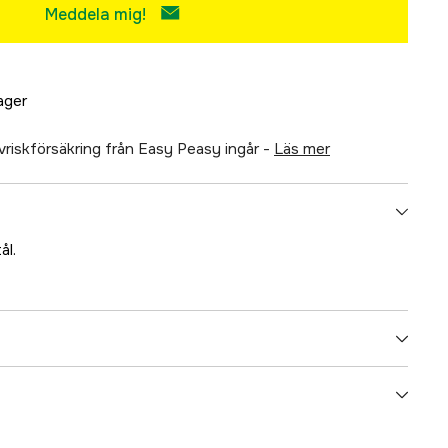
Meddela mig!
lager
älvriskförsäkring från Easy Peasy ingår -
läs mer
ål.
5000015960
ummer
17.2516