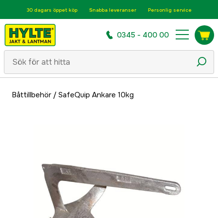
30 dagars öppet köp
Snabba leveranser
Personlig service
0345 - 400 00
Båttillbehör
/
SafeQuip Ankare 10kg