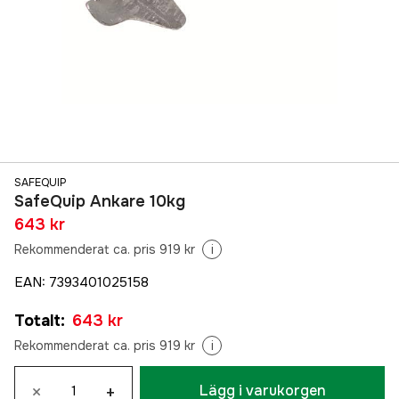
SAFEQUIP
SafeQuip Ankare 10kg
643 kr
Rekommenderat ca. pris 919 kr
i
EAN
:
7393401025158
Totalt
:
643 kr
Rekommenderat ca. pris 919 kr
i
×
+
Lägg i varukorgen