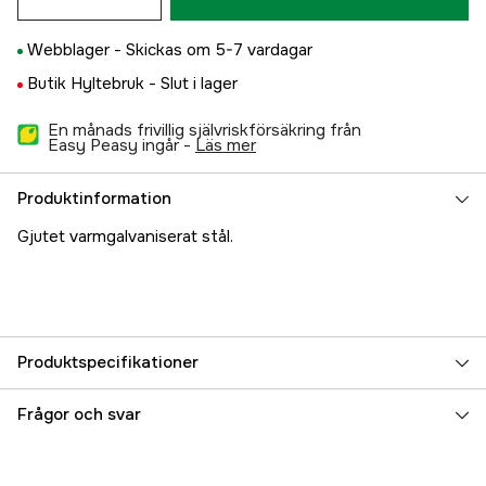
Webblager -
Skickas om 5-7 vardagar
Butik Hyltebruk -
Slut i lager
En månads frivillig självriskförsäkring från
Easy Peasy ingår -
läs mer
Produktinformation
Gjutet varmgalvaniserat stål.
Produktspecifikationer
Referensnummer
5000015959
Frågor och svar
Tillverkarens artikelnummer
17.2515