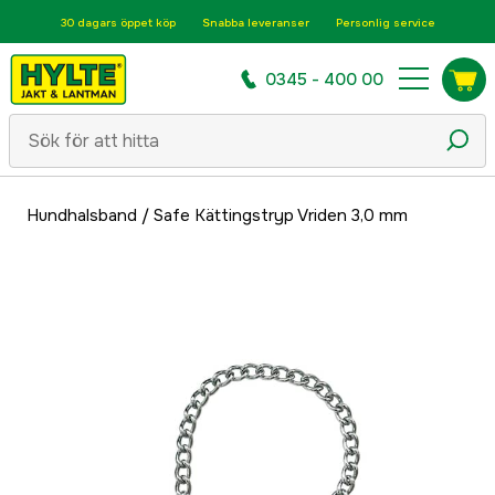
30 dagars öppet köp
Snabba leveranser
Personlig service
0345 - 400 00
Hundhalsband
/
Safe Kättingstryp Vriden 3,0 mm