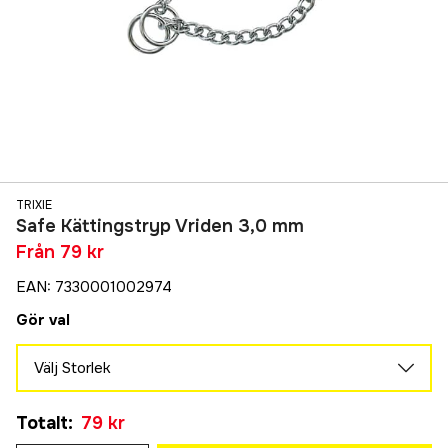
TRIXIE
Safe Kättingstryp Vriden 3,0 mm
Från
79 kr
EAN
:
7330001002974
Gör val
Välj Storlek
50cm
Tillfälligt slut
Totalt
:
79 kr
79 kr
55cm