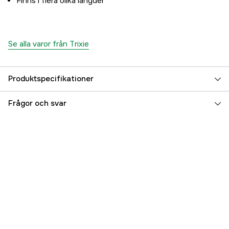
Finns i flera olika längder
Se alla varor från Trixie
Produktspecifikationer
Djurtyp
Hund
Frågor och svar
Referensnummer
3000024965
Tillverkarens artikelnummer
170144
EAN
7330001002974