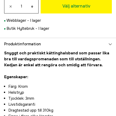
×
+
79 kr
Välj alternativ
Webblager -
I lager
Butik Hyltebruk -
I lager
Produktinformation
Snyggt och praktiskt kättinghalsband som passar lika
bra till vardagspromenaden som till utställningen.
Kedjan är enkel att rengöra och smidig att förvara.
Egenskaper:
Färg: Krom
Helstryp
Tjocklek: 3mm
Livstidsgaranti
Dragtestad upp till 310kg