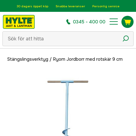
30 dagars öppet köp
Snabba leveranser
Personlig service
0345 - 400 00
Stängslingsverktyg
/
Ryom Jordborr med rotskär 9 cm