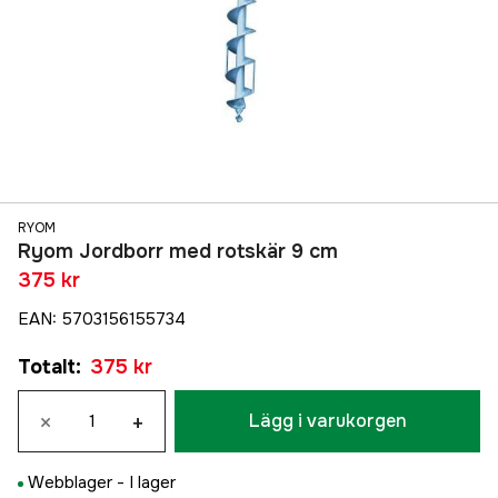
RYOM
Ryom Jordborr med rotskär 9 cm
375 kr
EAN
:
5703156155734
Totalt
:
375 kr
×
+
Lägg i varukorgen
Webblager -
I lager