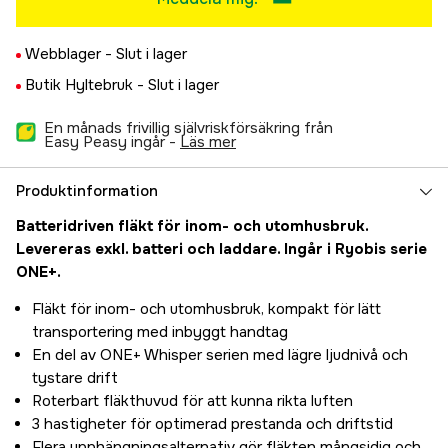
Webblager -
Slut i lager
Butik Hyltebruk -
Slut i lager
En månads frivillig självriskförsäkring från
Easy Peasy ingår -
läs mer
Produktinformation
Batteridriven fläkt för inom- och utomhusbruk.
Levereras exkl. batteri och laddare. Ingår i Ryobis serie
ONE+.
Fläkt för inom- och utomhusbruk, kompakt för lätt
transportering med inbyggt handtag
En del av ONE+ Whisper serien med lägre ljudnivå och
tystare drift
Roterbart fläkthuvud för att kunna rikta luften
3 hastigheter för optimerad prestanda och driftstid
Flera upphängningsalternativ gör fläkten mångsidig och