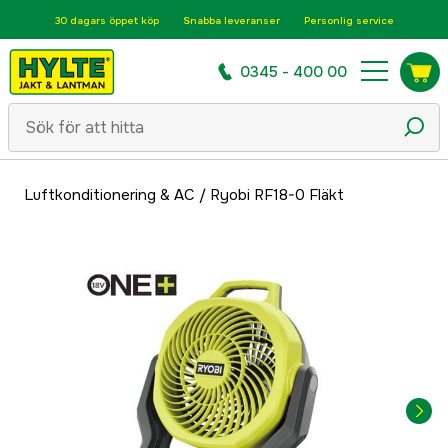
30 dagars öppet köp
Snabba leveranser
Personlig service
0345 - 400 00
Luftkonditionering & AC
/
Ryobi RF18-0 Fläkt