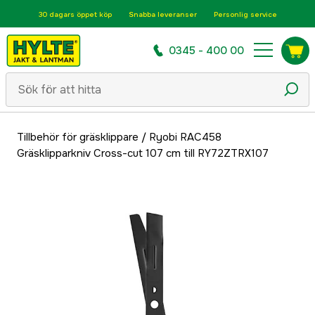
30 dagars öppet köp
Snabba leveranser
Personlig service
0345 - 400 00
Tillbehör för gräsklippare
/
Ryobi RAC458
Gräsklipparkniv Cross-cut 107 cm till RY72ZTRX107