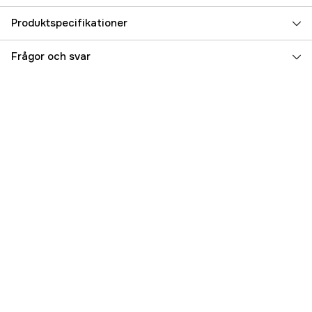
Produktspecifikationer
Referensnummer
3000078245
Frågor och svar
Tillverkarens artikelnummer
5132006126
EAN
4892210227294