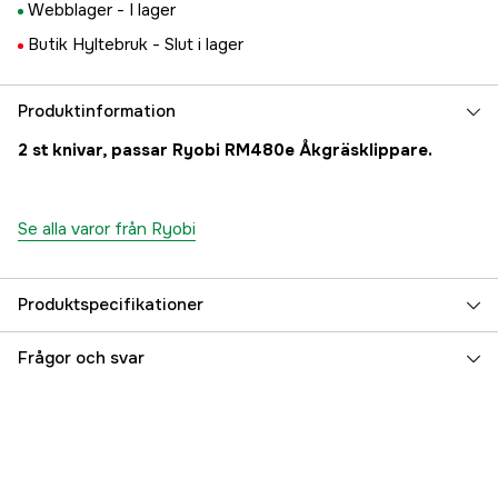
Webblager -
I lager
Butik Hyltebruk -
Slut i lager
Produktinformation
2 st knivar, passar Ryobi RM480e Åkgräsklippare.
Se alla varor från Ryobi
Produktspecifikationer
Referensnummer
3000078243
Frågor och svar
Tillverkarens artikelnummer
5132004615
EAN
4058546321970