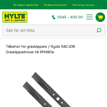
30 dagars öppet köp
Snabba leveranser
Personlig service
0345 - 400 00
Tillbehör för gräsklippare
/
Ryobi RAC438
Gräsklipparknivar till RM480e