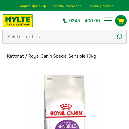
30 dagars öppet köp
Snabba leveranser
Personlig service
0345 - 400 00
Kattmat
/
Royal Canin Special Sensible 10kg