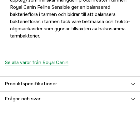
upptag) som minskar mängden proteinrester i tarmen.
Royal Canin Feline Sensible ger en balanserad
bakterieflora i tarmen och bidrar till att balansera
bakteriefloran i tarmen tack vare betmassa och frukto-
oligosackarider som gynnar tillväxten av hälsosamma
tarmbakterier.
Se alla varor från Royal Canin
Produktspecifikationer
Djurtyp
Katt
Frågor och svar
Referensnummer
3000001248
Tillverkarens artikelnummer
3132100
EAN
3182550702355