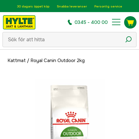
30 dagars öppet köp
Snabba leveranser
Personlig service
0345 - 400 00
Kattmat
/
Royal Canin Outdoor 2kg