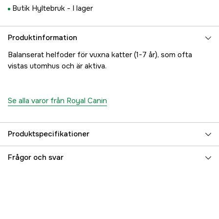
Butik Hyltebruk -
I lager
Produktinformation
Balanserat helfoder för vuxna katter (1-7 år), som ofta
vistas utomhus och är aktiva.
Se alla varor från Royal Canin
Produktspecifikationer
Djurtyp
Katt
Frågor och svar
Referensnummer
3000001256
Tillverkarens artikelnummer
25460020
EAN
3182550707374