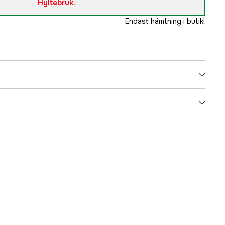
Hyltebruk.
Endast hämtning i butik!
Jakt
Bly
US 3
Kaliber 20
3000001478