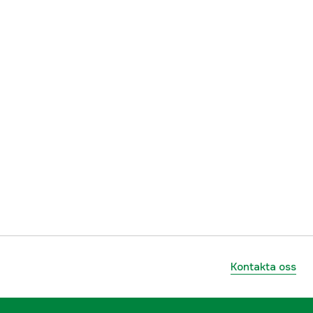
ummer
2431620
4000294316203
Kontakta oss