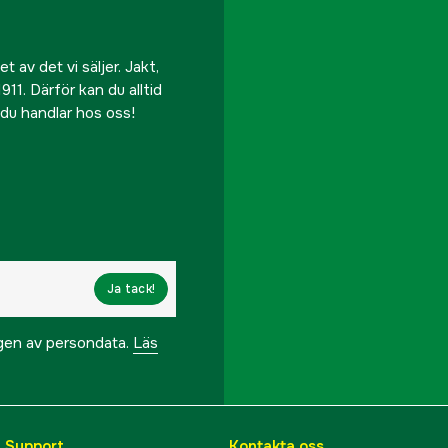
 av det vi säljer. Jakt,
911. Därför kan du alltid
r du handlar hos oss!
Ja tack!
ngen av persondata.
Läs
& Support
Kontakta oss