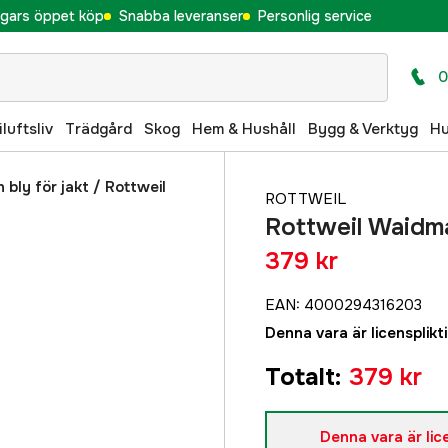
gars öppet köp
Snabba leveranser
Personlig service
0
iluftsliv
Trädgård
Skog
Hem & Hushåll
Bygg & Verktyg
H
bly för jakt
/
Rottweil
ROTTWEIL
Rottweil Waidm
379 kr
EAN
:
4000294316203
Denna vara är licenspliktig
Totalt
:
379 kr
Denna vara är licen