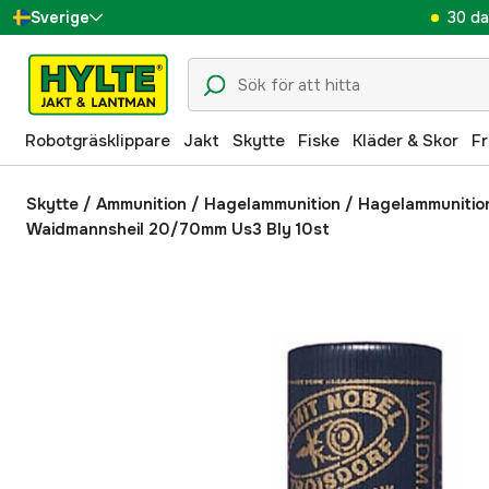
30 da
Sverige
Danmark
Suomi
Robotgräsklippare
Jakt
Skytte
Fiske
Kläder & Skor
Fr
Norge
Deutschland
Skytte
/
Ammunition
/
Hagelammunition
/
Hagelammunition 
Waidmannsheil 20/70mm Us3 Bly 10st