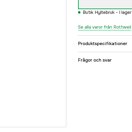
Butik Hyltebruk -
I lager
Se alla varor från Rottweil
Produktspecifikationer
Typ av ammunition
Frågor och svar
Material
Hagelstorlek
Caliber
Referensnummer