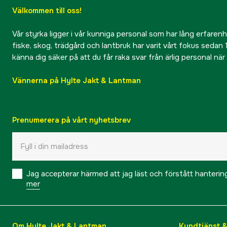
Välkommen till oss!
Vår styrka ligger i vår kunniga personal som har lång erfarenhet
fiske, skog, trädgård och lantbruk har varit vårt fokus sedan 1
känna dig säker på att du får raka svar från ärlig personal nä
Vännerna på Hylte Jakt & Lantman
Prenumerera på vårt nyhetsbrev
Jag accepterar härmed att jag läst och förstått hanteri
mer
Om Hylte Jakt & Lantman
Kundtjänst 