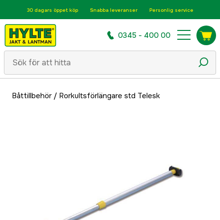
30 dagars öppet köp
Snabba leveranser
Personlig service
0345 - 400 00
Båttillbehör
/
Rorkultsförlängare std Telesk