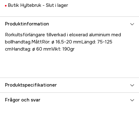
Butik Hyltebruk -
Slut i lager
Produktinformation
Rorkultsförlängare tillverkad i eloxerad aluminium med
bollhandtag.MåttRör: ø 16,5-20 mmLängd: 75-125
cmHandtag: ø 60 mmVikt: 190gr
Produktspecifikationer
Referensnummer
5000023095
Frågor och svar
Tillverkarens artikelnummer
17.26572
EAN
8024827034781