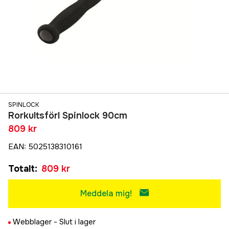
SPINLOCK
Rorkultsförl Spinlock 90cm
809 kr
EAN
:
5025138310161
Totalt
:
809 kr
Meddela mig!
Webblager -
Slut i lager