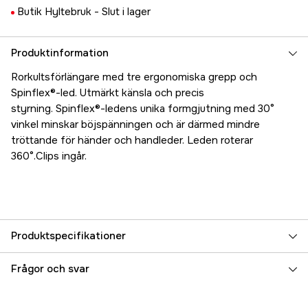
Butik Hyltebruk -
Slut i lager
Produktinformation
Rorkultsförlängare med tre ergonomiska grepp och
Spinflex®-led. Utmärkt känsla och precis
styrning. Spinflex®-ledens unika formgjutning med 30°
vinkel minskar böjspänningen och är därmed mindre
tröttande för händer och handleder. Leden roterar
360°.Clips ingår.
Produktspecifikationer
Referensnummer
5000023094
Frågor och svar
Tillverkarens artikelnummer
EJB/900B