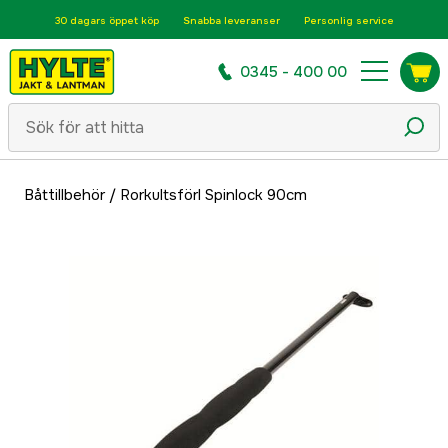
30 dagars öppet köp
Snabba leveranser
Personlig service
0345 - 400 00
Båttillbehör
/
Rorkultsförl Spinlock 90cm