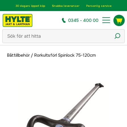
30 dagars öppet köp
Snabba leveranser
Personlig service
0345 - 400 00
Båttillbehör
/
Rorkultsförl Spinlock 75-120cm