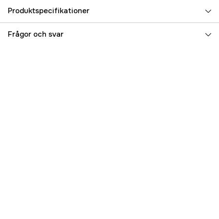
Produktspecifikationer
Referensnummer
5000023093
Frågor och svar
Tillverkarens artikelnummer
EA/1200S
EAN
5025138310307