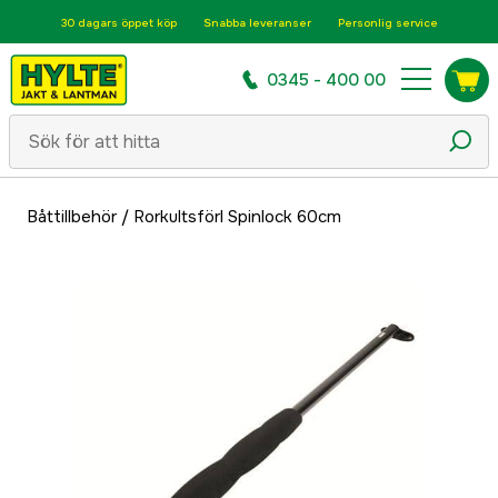
30 dagars öppet köp
Snabba leveranser
Personlig service
0345 - 400 00
Båttillbehör
/
Rorkultsförl Spinlock 60cm