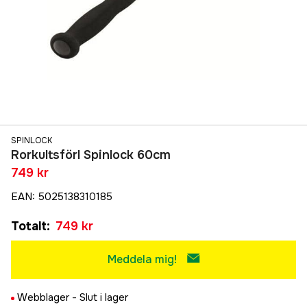
SPINLOCK
Rorkultsförl Spinlock 60cm
749 kr
EAN
:
5025138310185
Totalt
:
749 kr
Meddela mig!
Webblager -
Slut i lager