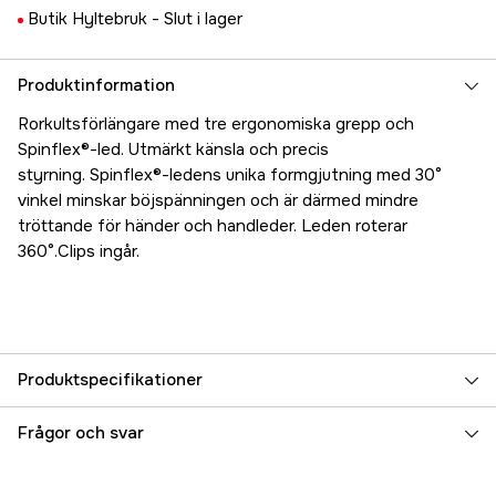
Butik Hyltebruk -
Slut i lager
Produktinformation
Rorkultsförlängare med tre ergonomiska grepp och
Spinflex®-led. Utmärkt känsla och precis
styrning. Spinflex®-ledens unika formgjutning med 30°
vinkel minskar böjspänningen och är därmed mindre
tröttande för händer och handleder. Leden roterar
360°.Clips ingår.
Produktspecifikationer
Referensnummer
5000023092
Frågor och svar
Tillverkarens artikelnummer
EJB/600B