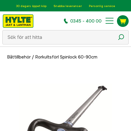
30 dagars öppet köp
Snabba leveranser
Personlig service
0345 - 400 00
Båttillbehör
/
Rorkultsförl Spinlock 60-90cm