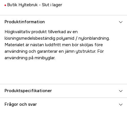
Butik Hyltebruk -
Slut i lager
Produktinformation
Högkvalitativ produkt tillverkad av en
lösningsmedelsbeständig polyamid / nylonblandning.
Materialet är nästan luddfritt men bör sköljas före
användning och garanterar en jämn ytstruktur. För
användning på minibyglar.
Produktspecifikationer
Referensnummer
5000023069
Frågor och svar
Tillverkarens artikelnummer
17.9334