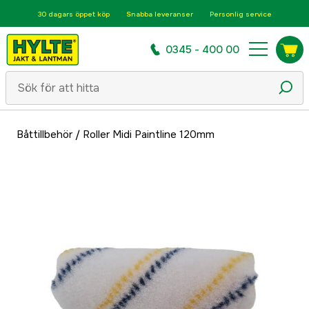
30 dagars öppet köp
Snabba leveranser
Personlig service
0345 - 400 00
Båttillbehör
/
Roller Midi Paintline 120mm