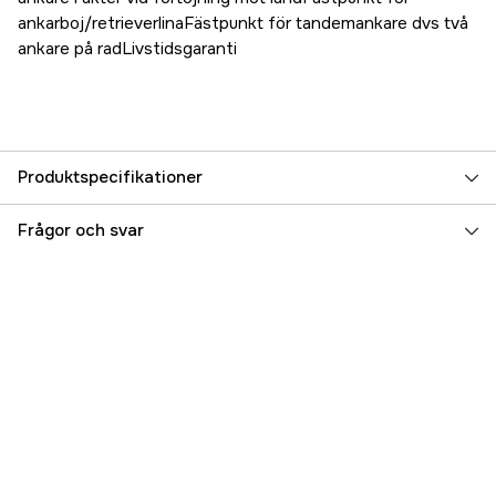
ankarboj/retrieverlinaFästpunkt för tandemankare dvs två
ankare på radLivstidsgaranti
Produktspecifikationer
Referensnummer
5000072288
Frågor och svar
Tillverkarens artikelnummer
VLC12GS
EAN
628309230173