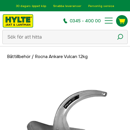
30 dagars öppet köp
Snabba leveranser
Personlig service
0345 - 400 00
Båttillbehör
/
Rocna Ankare Vulcan 12kg