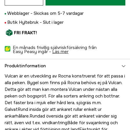
Webblager -
Skickas om 5-7 vardagar
Butik Hyltebruk -
Slut i lager
FRI FRAKT!
En månads frivillig självriskförsäkring från
Easy Peasy ingår -
läs mer
Produktinformation
Vulcan är en utveckling av Rocna konstruerat för att passa i
alla peken. Bygel som finns på Rocna behövs ej på Vulcan.
Detta gör att man kan montera Vulcan under nästan alla
peken och bogspröt. För alla sorters ankring och bottnar.
Det fäster bra i mjuk eller hård lera, sjögräs m.m.
GalvatRund insida gör att ankaret rullar enkelt ur
ankarhållare.Rundad översida gör att ankaret vänder sig
rätt, även vid t.ex. vindkantringBåde för svajankring och
ankare i akter vid förtöjning mot landFästpunkt för