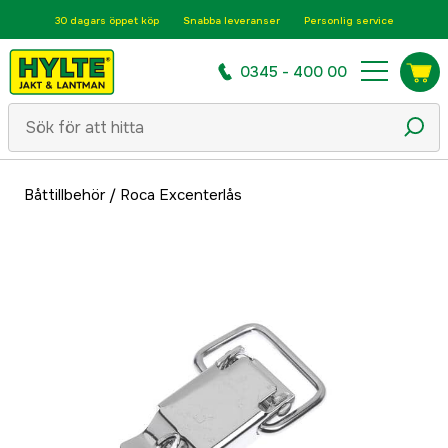
30 dagars öppet köp
Snabba leveranser
Personlig service
0345 - 400 00
Båttillbehör
/
Roca Excenterlås