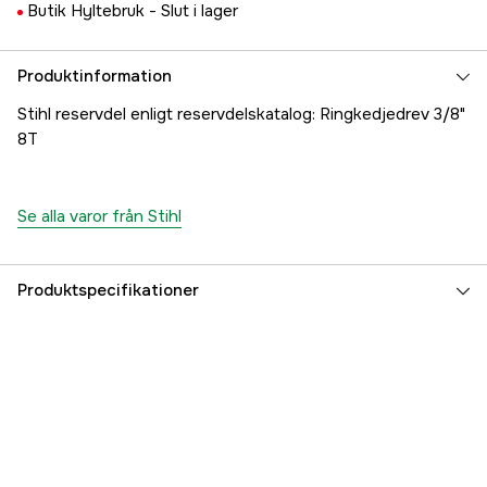
Butik Hyltebruk -
Slut i lager
Produktinformation
Stihl reservdel enligt reservdelskatalog: Ringkedjedrev 3/8"
8T
Se alla varor från Stihl
Produktspecifikationer
Referensnummer
1000047179
Tillverkarens artikelnummer
00006421216
EAN
795711000073