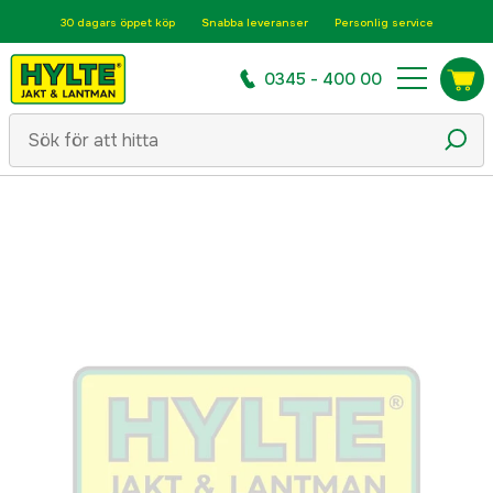
30 dagars öppet köp
Snabba leveranser
Personlig service
0345 - 400 00