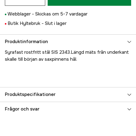
Webblager -
Skickas om 5-7 vardagar
Butik Hyltebruk -
Slut i lager
Produktinformation
Syrafast rostfritt stål SIS 2343.Längd mäts från underkant
skalle till början av saxpinnens hål.
Produktspecifikationer
Referensnummer
5000022992
Frågor och svar
Tillverkarens artikelnummer
168-011 4ST OBS OBS 4ST
EAN
7393401253667