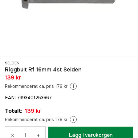
SELDEN
Riggbult Rf 16mm 4st Selden
139 kr
Rekommenderat ca. pris 179 kr
i
EAN
:
7393401253667
Totalt
:
139 kr
Rekommenderat ca. pris 179 kr
i
×
+
Lägg i varukorgen