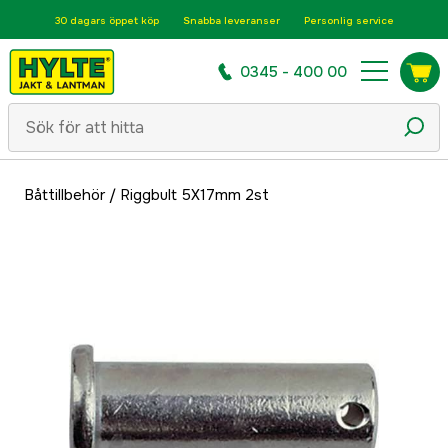
30 dagars öppet köp
Snabba leveranser
Personlig service
0345 - 400 00
Båttillbehör
/
Riggbult 5X17mm 2st