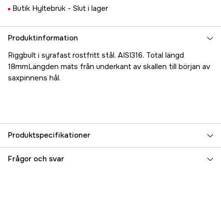
Butik Hyltebruk -
Slut i lager
Produktinformation
Riggbult i syrafast rostfritt stål. AISI316. Total längd
18mmLängden mäts från underkant av skallen till början av
saxpinnens hål.
Produktspecifikationer
Referensnummer
5000022979
Frågor och svar
Tillverkarens artikelnummer
17.25460
EAN
7393401254602