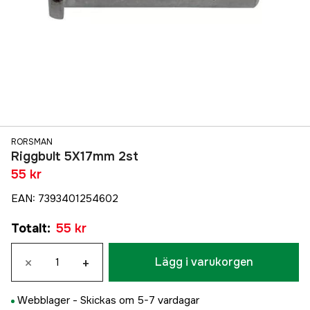
RORSMAN
Riggbult 5X17mm 2st
55 kr
EAN
:
7393401254602
Totalt
:
55 kr
×
+
Lägg i varukorgen
Webblager -
Skickas om 5-7 vardagar