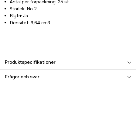
Antal per förpackning: 25 st
Storlek: No 2
Blyfri: Ja
Densitet: 9,64 cm3
Produktspecifikationer
Typ av ammunition
Jakt
Frågor och svar
Material
Vismut
Hagelstorlek
US 2
Caliber
Kaliber 12
Referensnummer
3000038264