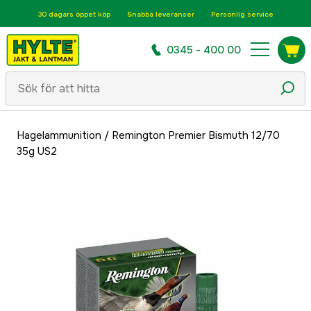
30 dagars öppet köp
Snabba leveranser
Personlig service
0345 - 400 00
Hagelammunition
/
Remington Premier Bismuth 12/70
35g US2