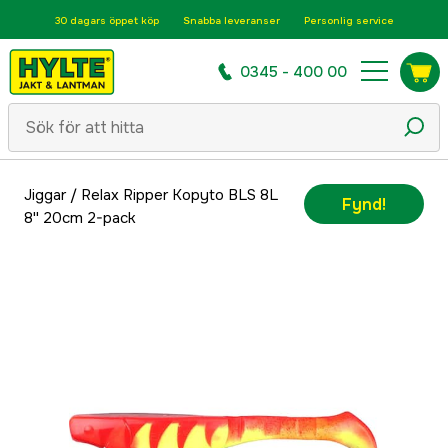
30 dagars öppet köp
Snabba leveranser
Personlig service
0345 - 400 00
Jiggar
/
Relax Ripper Kopyto BLS 8L
Fynd!
8'' 20cm 2-pack