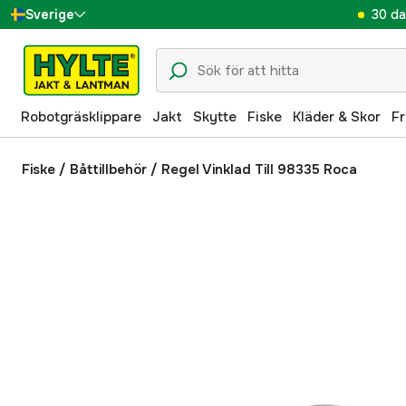
30 da
Sverige
Danmark
Suomi
Robotgräsklippare
Jakt
Skytte
Fiske
Kläder & Skor
Fr
Norge
Deutschland
Fiske
/
Båttillbehör
/
Regel Vinklad Till 98335 Roca