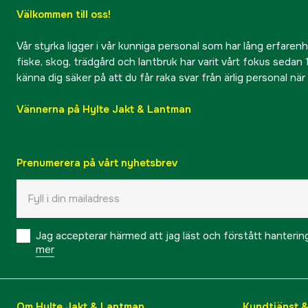
Välkommen till oss!
Vår styrka ligger i vår kunniga personal som har lång erfarenhet
fiske, skog, trädgård och lantbruk har varit vårt fokus sedan 1
känna dig säker på att du får raka svar från ärlig personal nä
Vännerna på Hylte Jakt & Lantman
Prenumerera på vårt nyhetsbrev
Jag accepterar härmed att jag läst och förstått hanteri
mer
Om Hylte Jakt & Lantman
Kundtjänst 