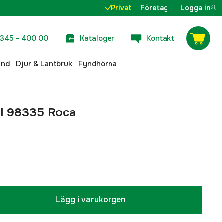
Privat
Företag
Logga in
345 - 400 00
Kataloger
Kontakt
und
Djur & Lantbruk
Fyndhörna
ill 98335 Roca
Lägg i varukorgen