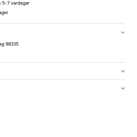
 5-7 vardagar
lager
lag 98335
5000022796
ummer
421907
7320394219073