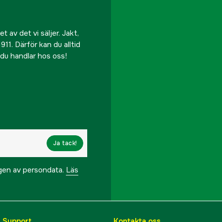
 av det vi säljer. Jakt,
911. Därför kan du alltid
r du handlar hos oss!
Ja tack!
ngen av persondata.
Läs
& Support
Kontakta oss