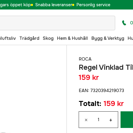
gars öppet köp
Snabba leveranser
Personlig service
0
iluftsliv
Trädgård
Skog
Hem & Hushåll
Bygg & Verktyg
H
ROCA
Regel Vinklad T
159 kr
EAN
:
7320394219073
Totalt
:
159 kr
×
+