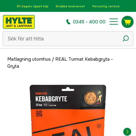
30 dagars öppet köp
Snabba leveranser
Personlig service
0345 - 400 00
Matlagning utomhus
/
REAL Turmat Kebabgryta -
Gryta