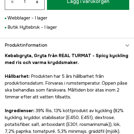
×
+
Lägg i varukorgen
Webblager -
I lager
Butik Hyltebruk -
I lager
Produktinformation
Kebabgryta, Gryta från REAL TURMAT - Spicy kyckling
med ris och varma kryddsmaker.
Hållbarhet:
Produkten har 5 års hållbarhet från
produktionsdatum. Förvaras i rumstemperatur. Öppen påse
ska behandlas som färskvara. Måltiden bör ätas inom 2
timmar efter att vatten tillsatts.
Ingredienser:
39% Ris, 13% köttprodukt av kyckling (82%
kyckling, kryddor, stabilisator (E450, E451), dextrose,
potatisfiber, salt, antioxidant (E301, rosmarinsmak)), lök,
7,2% paprika, tomatpuré, 5,3% minimajs, gräddfil (mjölk),