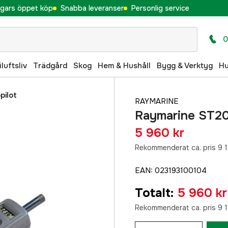
gars öppet köp
Snabba leveranser
Personlig service
0
iluftsliv
Trädgård
Skog
Hem & Hushåll
Bygg & Verktyg
H
pilot
RAYMARINE
Raymarine ST20
5 960 kr
Rekommenderat ca. pris 9 1
EAN
:
023193100104
Totalt
:
5 960 kr
Rekommenderat ca. pris 9 1