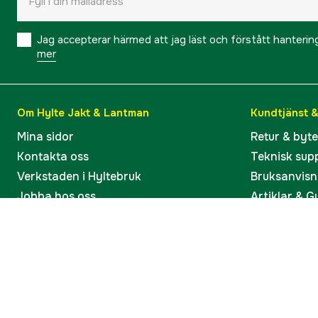
Jag accepterar härmed att jag läst och förstått hanteri
mer
Om Hylte Jakt & Lantman
Kundtjänst 
Mina sidor
Retur & byt
Kontakta oss
Teknisk sup
Verkstaden i Hyltebruk
Bruksanvisn
Jobba hos oss
Artiklar & G
Omdömen och betyg
Varumärken
Våra kataloger
Köp present
Ångra köp