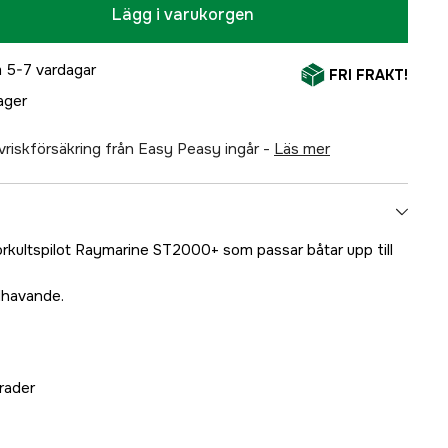
Lägg i varukorgen
 5-7 vardagar
FRI FRAKT!
lager
älvriskförsäkring från Easy Peasy ingår -
läs mer
rkultspilot Raymarine ST2000+ som passar båtar upp till
dhavande.
grader