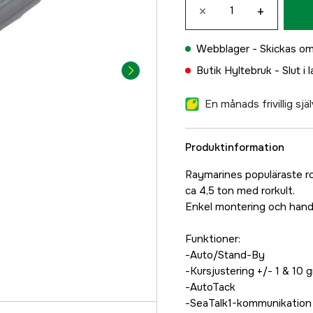
×
+
Webblager -
Skickas om
Butik Hyltebruk -
Slut i 
En månads frivillig sj
Produktinformation
Raymarines populäraste ro
ca 4,5 ton med rorkult.
Enkel montering och han
Funktioner:
-Auto/Stand-By
-Kursjustering +/- 1 & 10 
-AutoTack
-SeaTalk1-kommunikation