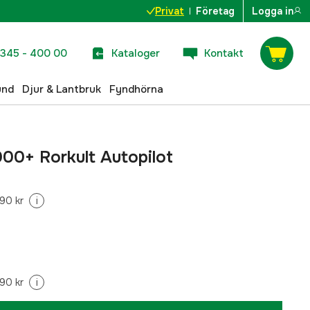
Privat
Företag
Logga in
345 - 400 00
Kataloger
Kontakt
und
Djur & Lantbruk
Fyndhörna
00+ Rorkult Autopilot
90 kr
i
90 kr
i