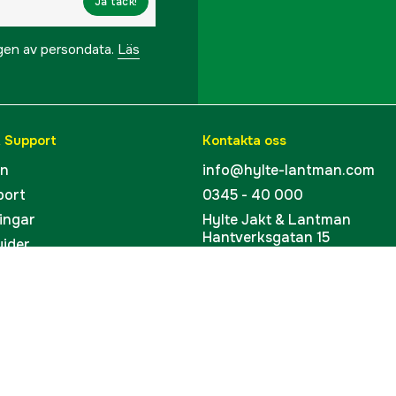
Ja tack!
ngen av persondata.
Läs
& Support
Kontakta oss
en
info@hylte-lantman.com
port
0345 - 40 000
ingar
Hylte Jakt & Lantman
Hantverksgatan 15
uider
314 34 Hyltebruk
kort