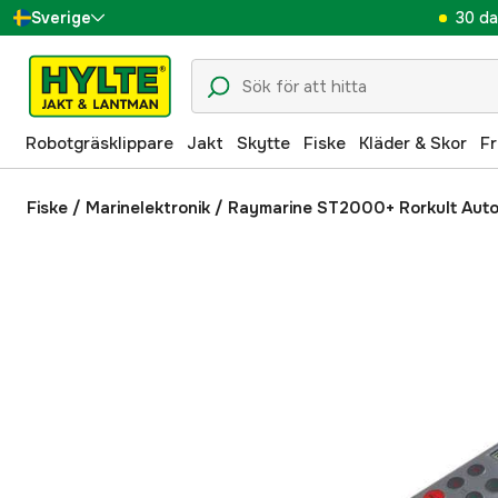
30 da
Sverige
Danmark
Suomi
Robotgräsklippare
Jakt
Skytte
Fiske
Kläder & Skor
Fr
Norge
Deutschland
Fiske
/
Marinelektronik
/
Raymarine ST2000+ Rorkult Auto