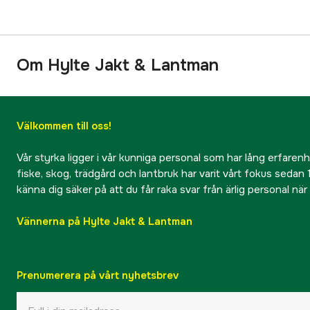
Om Hylte Jakt & Lantman
Välkommen till oss!
Vår styrka ligger i vår kunniga personal som har lång erfarenhet
fiske, skog, trädgård och lantbruk har varit vårt fokus sedan 1
känna dig säker på att du får raka svar från ärlig personal nä
Vännerna på Hylte Jakt & Lantman
Prenumerera på vårt nyhetsbrev