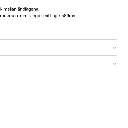
ek mellan ändlägena.
odercentrum, längd i mittläge 589mm.
5000022758
ummer
A12005
023193100104