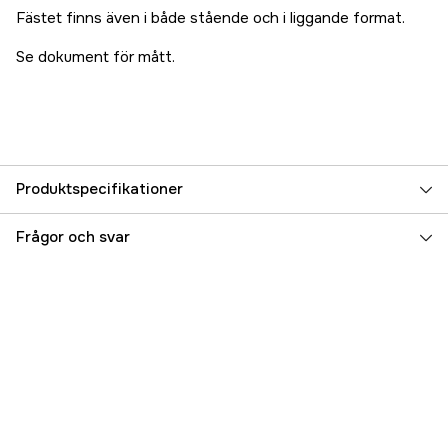
Fästet finns även i både stående och i liggande format.
Se dokument för mått.
Produktspecifikationer
Referensnummer
5000074825
Frågor och svar
Tillverkarens artikelnummer
A80712
EAN
723193842799