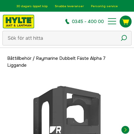
30 dagars öppet köp
Snabba leveranser
Personlig service
0345 - 400 00
Båttillbehör
/
Raymarine Dubbelt Fäste Alpha 7
Liggande