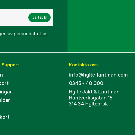
Ja tack!
ngen av persondata.
Läs
& Support
Kontakta oss
en
info@hylte-lantman.com
port
0345 - 40 000
ingar
Hylte Jakt & Lantman
Hantverksgatan 15
uider
314 34 Hyltebruk
kort