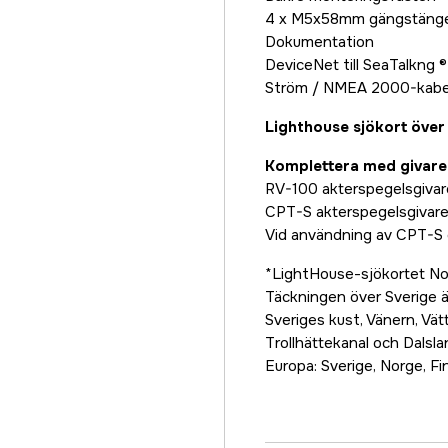
4 x M5x58mm gängstänge
Dokumentation
DeviceNet till SeaTalkng 
Ström / NMEA 2000-kabel
Lighthouse sjökort över
Komplettera med givare
RV-100 akterspegelsgivare
CPT-S akterspegelsgivare 
Vid användning av CPT-S g
*LightHouse-sjökortet Nor
Täckningen över Sverige är
Sveriges kust, Vänern, Vä
Trollhättekanal och Dalsla
Europa: Sverige, Norge, Fi