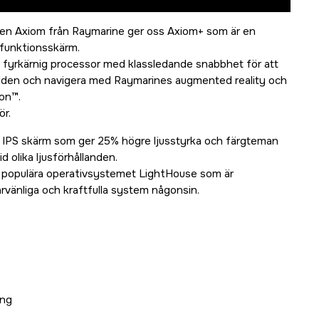
ien Axiom från Raymarine ger oss Axiom+ som är en
ifunktionsskärm.
ll fyrkärnig processor med klassledande snabbhet för att
bilden och navigera med Raymarines augmented reality och
ion™.
ör.
 IPS skärm som ger 25% högre ljusstyrka och färgteman
d olika ljusförhållanden.
 populära operativsystemet LightHouse som är
vänliga och kraftfulla system någonsin.
ing