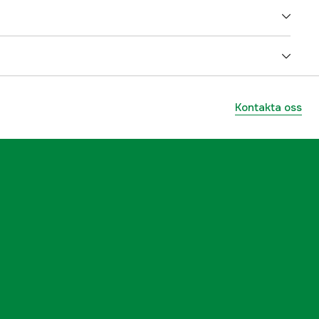
5000022728
ummer
E70639-00-NEU
Kontakta oss
723193847916