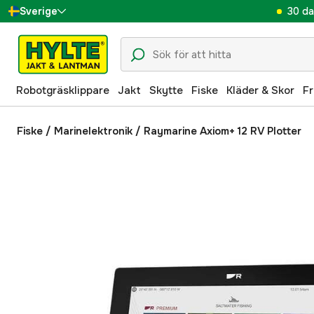
30 da
Sverige
Danmark
Suomi
Robotgräsklippare
Jakt
Skytte
Fiske
Kläder & Skor
Fr
Norge
Deutschland
Fiske
/
Marinelektronik
/
Raymarine Axiom+ 12 RV Plotter