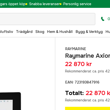
gars öppet köp
Snabba leveranser
Personlig service
0
iluftsliv
Trädgård
Skog
Hem & Hushåll
Bygg & Verktyg
H
RAYMARINE
Raymarine Axiom
22 870 kr
Rekommenderat ca. pris 42
EAN
:
723193847916
Totalt
:
22 870 k
Rekommenderat ca. pris 42