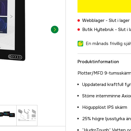
Webblager -
Slut i lager
Butik Hyltebruk -
Slut i 
En månads frivillig sj
Produktinformation
Plotter/MFD 9-tumsskärm m
Uppdaterad kraftfull fy
Större internminne Axi
Högupplöst IPS skärm
25% högre ljusstyrka ä
”HydroTough” Vatten o