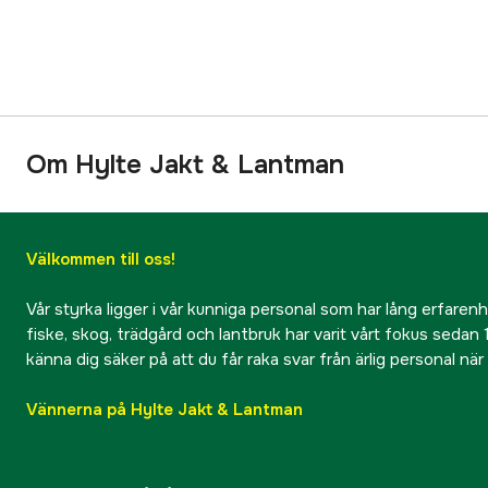
Om Hylte Jakt & Lantman
Välkommen till oss!
Vår styrka ligger i vår kunniga personal som har lång erfarenhet
fiske, skog, trädgård och lantbruk har varit vårt fokus sedan 1
känna dig säker på att du får raka svar från ärlig personal nä
Vännerna på Hylte Jakt & Lantman