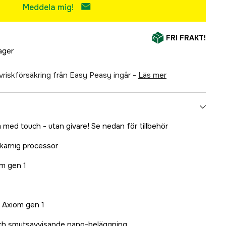
Meddela mig!
FRI FRAKT!
lager
älvriskförsäkring från Easy Peasy ingår -
läs mer
ed touch - utan givare! Se nedan för tillbehör
rkärnig processor
om gen 1
n Axiom gen 1
ch smutsavvisande nano-beläggning