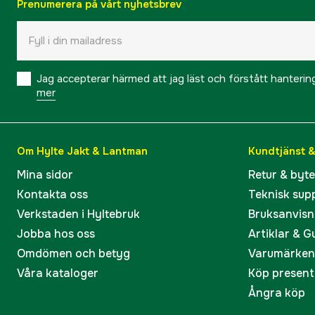
Prenumerera på vårt nyhetsbrev
Jag accepterar härmed att jag läst och förstått hanteri
mer
Om Hylte Jakt & Lantman
Kundtjänst 
Mina sidor
Retur & byt
Kontakta oss
Teknisk sup
Verkstaden i Hyltebruk
Bruksanvisn
Jobba hos oss
Artiklar & G
Omdömen och betyg
Varumärken
Våra kataloger
Köp present
Ångra köp