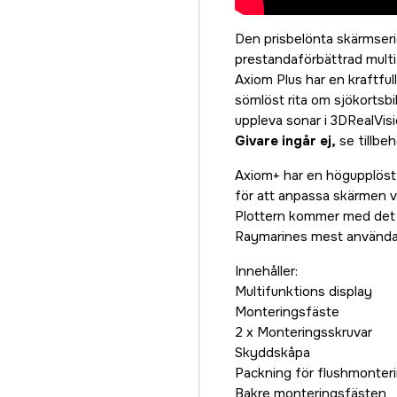
Den prisbelönta skärmser
prestandaförbättrad mult
Axiom Plus har en kraftfu
sömlöst rita om sjökorts
uppleva sonar i 3DRealVis
Givare ingår ej,
se tillbeh
Axiom+ har en högupplöst
för att anpassa skärmen vi
Plottern kommer med det
Raymarines mest användar
Innehåller:
Multifunktions display
Monteringsfäste
2 x Monteringsskruvar
Skyddskåpa
Packning för flushmonter
Bakre monteringsfästen