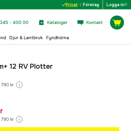
Privat
Företag
Logga in
345 - 400 00
Kataloger
Kontakt
und
Djur & Lantbruk
Fyndhörna
+ 12 RV Plotter
 790 kr
i
r
 790 kr
i