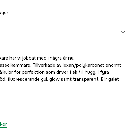
lager
are har vi jobbat med i några år nu.
rasselkammare. Tillverkade av lexan/polykarbonat enormt
lkulor för perfektion som driver fisk till hugg. I fyra
röd, fluorescerande gul, glow samt transparent. Blir galet
nker