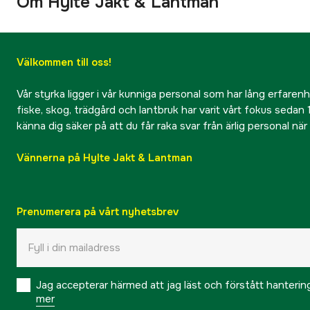
Om Hylte Jakt & Lantman
Välkommen till oss!
Vår styrka ligger i vår kunniga personal som har lång erfarenhet
fiske, skog, trädgård och lantbruk har varit vårt fokus sedan 1
känna dig säker på att du får raka svar från ärlig personal nä
Vännerna på Hylte Jakt & Lantman
Prenumerera på vårt nyhetsbrev
Jag accepterar härmed att jag läst och förstått hanteri
mer