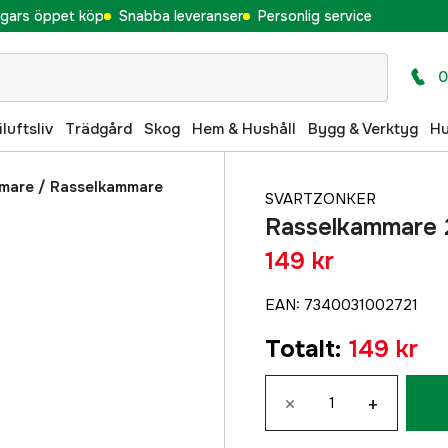
gars öppet köp
Snabba leveranser
Personlig service
0
iluftsliv
Trädgård
Skog
Hem & Hushåll
Bygg & Verktyg
H
mare
/
Rasselkammare
SVARTZONKER
Rasselkammare 
149 kr
EAN
:
7340031002721
Totalt
:
149 kr
×
+