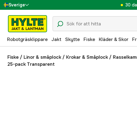
30 da
Sverige
Danmark
Suomi
Robotgräsklippare
Jakt
Skytte
Fiske
Kläder & Skor
Fr
Norge
Deutschland
Fiske
/
Linor & småplock
/
Krokar & Småplock
/
Rasselkam
25-pack Transparent