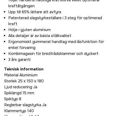
följer handens naturliga kraftkurva vilket optimerar
kraftåtgången
Upp till 65% lättare att avfyra
Patenterad slagstyrkeställare i 3 steg för optimerad
kraft
Hölje i gjuten aluminium
Alla detaljer är av bästa stålkvalitet
Ergonomiskt gummerat handtag med låsfunktion för
enkel förvaring
Kombimagasin för bredtrådsklammer och dyckert
3 års garanti
Teknisk information
Material Aluminium
Storlek 25 x 150 x 180
Ljud reducering Ja
Spiklängd 15 mm
Spiktyp 8
Reglerbar slagstyrka Ja
Klammertyp 140