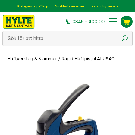
30 dagars öppet köp
Snabba leveranser
Personlig service
0345 - 400 00
Häftverktyg & Klammer
/
Rapid Häftpistol ALU940