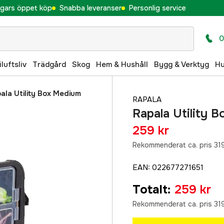
gars öppet köp
Snabba leveranser
Personlig service
0
iluftsliv
Trädgård
Skog
Hem & Hushåll
Bygg & Verktyg
H
ala Utility Box Medium
RAPALA
Rapala Utility 
259 kr
Rekommenderat ca. pris 319
EAN
:
022677271651
Totalt
:
259 kr
Rekommenderat ca. pris 319