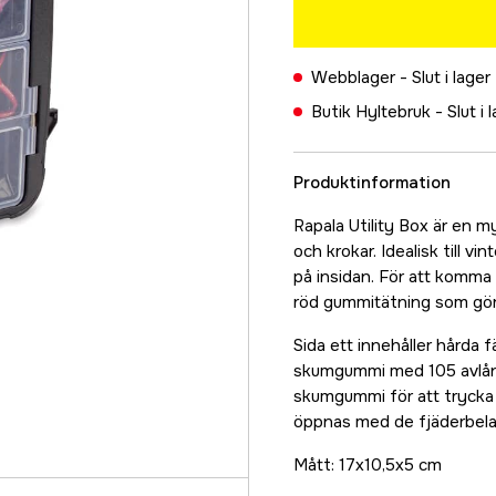
Webblager -
Slut i lager
Butik Hyltebruk -
Slut i 
Produktinformation
Rapala Utility Box är en m
och krokar. Idealisk till v
på insidan. För att komma 
röd gummitätning som gör a
Sida ett innehåller hårda f
skumgummi med 105 avlånga
skumgummi för att trycka 
öppnas med de fjäderbela
Mått: 17x10,5x5 cm