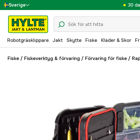
30 da
Sverige
Danmark
Suomi
Robotgräsklippare
Jakt
Skytte
Fiske
Kläder & Skor
Fr
Norge
Deutschland
Fiske
/
Fiskeverktyg & förvaring
/
Förvaring för fiske
/
Rap