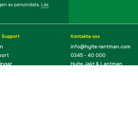
ngen av persondata.
Läs
& Support
Kontakta oss
en
info@hylte-lantman.com
port
0345 - 40 000
ingar
Hylte Jakt & Lantman
Hantverksgatan 15
uider
314 34 Hyltebruk
kort