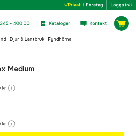
Privat
Företag
Logga in
345 - 400 00
Kataloger
Kontakt
und
Djur & Lantbruk
Fyndhörna
Box Medium
 kr
i
 kr
i