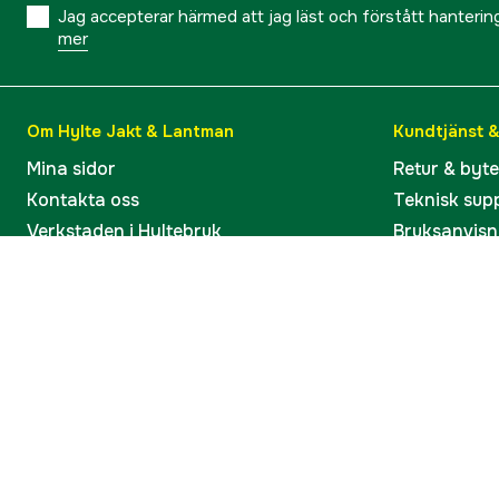
Jag accepterar härmed att jag läst och förstått hanteri
mer
Om Hylte Jakt & Lantman
Kundtjänst 
Mina sidor
Retur & byt
Kontakta oss
Teknisk sup
Verkstaden i Hyltebruk
Bruksanvisn
Jobba hos oss
Artiklar & G
Omdömen och betyg
Varumärken
Våra kataloger
Köp present
Ångra köp