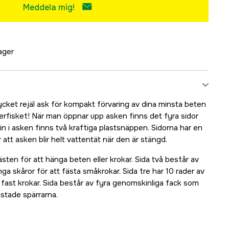
Meddela mig!
lager
ycket rejäl ask för kompakt förvaring av dina minsta beten
interfisket! När man öppnar upp asken finns det fyra sidor
in i asken finns två kraftiga plastsnäppen. Sidorna har en
tt asken blir helt vattentät när den är stängd.
ästen för att hänga beten eller krokar. Sida två består av
 skåror för att fästa småkrokar. Sida tre har 10 rader av
fast krokar. Sida består av fyra genomskinliga fack som
stade spärrarna.