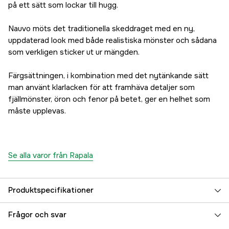
på ett sätt som lockar till hugg.
Nauvo möts det traditionella skeddraget med en ny,
uppdaterad look med både realistiska mönster och sådana
som verkligen sticker ut ur mängden.
Färgsättningen, i kombination med det nytänkande sätt
man använt klarlacken för att framhäva detaljer som
fjällmönster, öron och fenor på betet, ger en helhet som
måste upplevas.
Se alla varor från Rapala
Produktspecifikationer
Vikt (g)
37 g
Frågor och svar