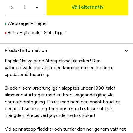
×
+
199 kr
Välj alternativ
Halloween
199 kr
Webblager -
I lager
Live Herring
Tillfälligt slut
Butik Hyltebruk -
Slut i lager
199 kr
Mixed Metal
107 kr
Produktinformation
Live Perch
Rapala Nauvo är en återupplivad klassiker! Den
199 kr
välbeprövade metallskeden kommer nu i en modern,
Live Roach
Tillfälligt slut
uppdaterad tappning.
199 kr
Red Tiger
Tillfälligt slut
Skeden, som ursprungligen släpptes under 1990-talet,
199 kr
simmar naturtroget med en bred, vaggande gång vid
normal hemtagning. Fiskar man hem den snabbt sticker
den ut åt sidorna, bryter mönster, och sticker ut från
mängden. Precis vad jagande rovfisk söker!
Vid spinnstopp fladdrar och tumlar den ner genom vattnet