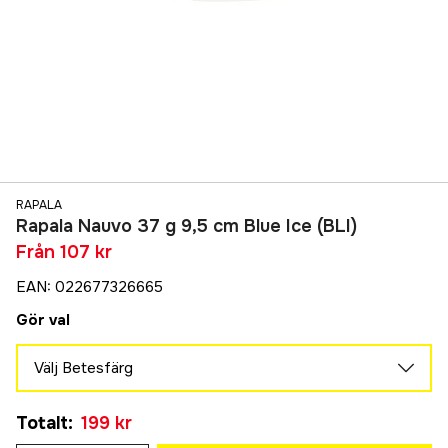
RAPALA
Rapala Nauvo 37 g 9,5 cm Blue Ice (BLI)
Från
107 kr
EAN
:
022677326665
Gör val
Välj Betesfärg
Blue Ice
Tillfälligt slut
Totalt
:
199 kr
199 kr
Firetiger