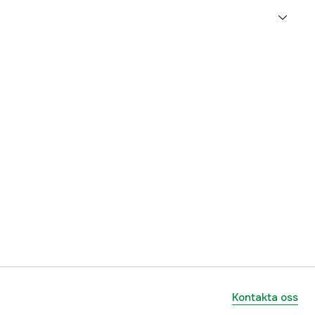
5000009064
ummer
102632
6430048101997
Kontakta oss