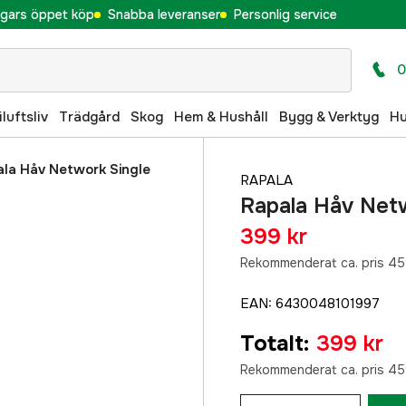
gars öppet köp
Snabba leveranser
Personlig service
0
iluftsliv
Trädgård
Skog
Hem & Hushåll
Bygg & Verktyg
H
la Håv Network Single
RAPALA
Rapala Håv Netw
399 kr
Rekommenderat ca. pris 45
EAN
:
6430048101997
Totalt
:
399 kr
Rekommenderat ca. pris 45