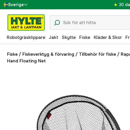
30 da
Sverige
Danmark
Suomi
Robotgräsklippare
Jakt
Skytte
Fiske
Kläder & Skor
Fr
Norge
Deutschland
Fiske
/
Fiskeverktyg & förvaring
/
Tillbehör för fiske
/
Rapa
Hand Floating Net