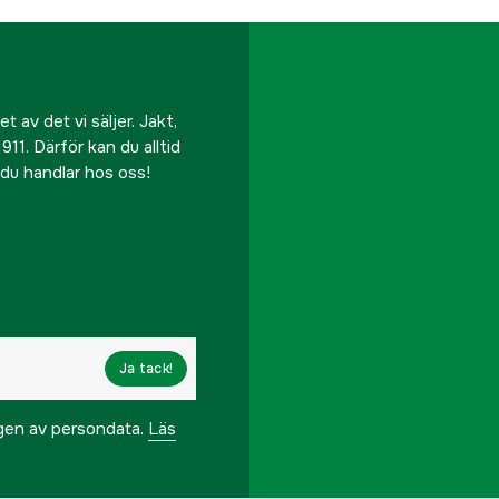
 av det vi säljer. Jakt,
911. Därför kan du alltid
r du handlar hos oss!
Ja tack!
ngen av persondata.
Läs