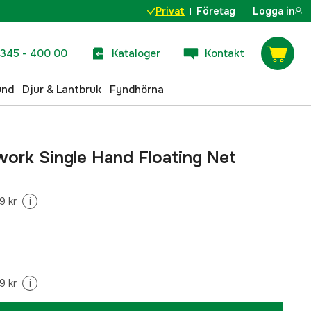
Privat
Företag
Logga in
345 - 400 00
Kataloger
Kontakt
und
Djur & Lantbruk
Fyndhörna
ork Single Hand Floating Net
9 kr
i
9 kr
i