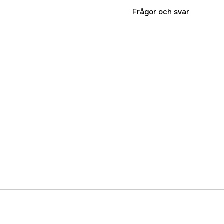
Referensnummer
Frågor och svar
Tillverkarens artikeln
EAN